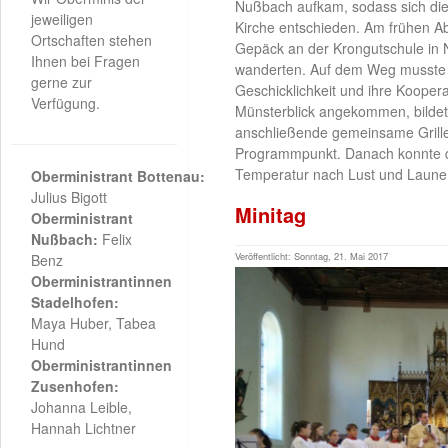
Nußbach aufkam, sodass sich die 
jeweiligen
Kirche entschieden. Am frühen Ab
Ortschaften stehen
Gepäck an der Krongutschule in 
Ihnen bei Fragen
wanderten. Auf dem Weg musste d
gerne zur
Geschicklichkeit und ihre Koopera
Verfügung.
Münsterblick angekommen, bildet
anschließende gemeinsame Grill
Programmpunkt. Danach konnte 
Temperatur nach Lust und Laune g
Oberministrant Bottenau:
Julius Bigott
Minitag
Oberministrant
Nußbach:
Felix
Veröffentlicht: Sonntag, 21. Mai 2017
Benz
Oberministrantinnen
Stadelhofen:
Maya Huber, Tabea
Hund
Oberministrantinnen
Zusenhofen:
Johanna Leible,
Hannah Lichtner