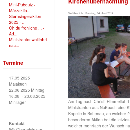
Kirchenübernachtung 
Mini-Pubquiz -
Märzaktio...
Veröffentlicht: Sonntag, 04. Juni 2017
Sternsingeraktion
2025 - ...
Oh du fröhliche ... -
Ad...
Ministrantenwallfahrt
nac...
Termine
17.05.2025
Maiaktion
22.06.2025 Minitag
16.08. - 23.08.2025
Am Tag nach Christi-Himmelfahrt 
Minilager
Ministranten aus Nußbach eine K
Kapelle in Bottenau, an welcher 2
besonderen Aktion bot die letzte
Kontakt
welcher mehrfach der Wunsch nach
Wir Oberminis der