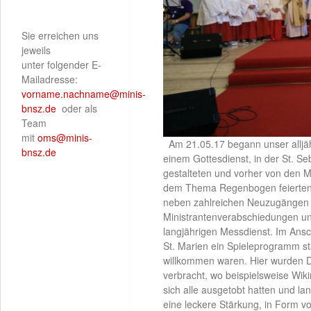
Sie erreichen uns
jeweils
unter folgender E-
Mailadresse:
vorname.nachname@minis-
bnsz.de
oder als
Team
mit
oms@minis-
Am 21.05.17 begann unser alljäh
bnsz.de
einem Gottesdienst, in der St. S
gestalteten und vorher von den Mi
dem Thema Regenbogen feierten 
neben zahlreichen Neuzugängen g
Ministrantenverabschiedungen un
langjährigen Messdienst. Im Ansc
St. Marien ein Spieleprogramm sta
willkommen waren. Hier wurden D
verbracht, wo beispielsweise Wi
sich alle ausgetobt hatten und 
eine leckere Stärkung, in Form v