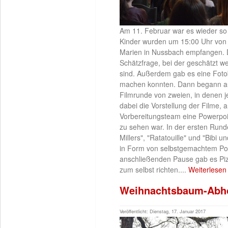
Am 11. Februar war es wieder so w
Kinder wurden um 15:00 Uhr von d
Marien in Nussbach empfangen. D
Schätzfrage, bei der geschätzt w
sind. Außerdem gab es eine Fotobo
machen konnten. Dann begann auc
Filmrunde von zweien, in denen je
dabei die Vorstellung der Filme, 
Vorbereitungsteam eine Powerpoin
zu sehen war. In der ersten Runde
Millers", "Ratatouille" und "Bibi
in Form von selbstgemachtem Popc
anschließenden Pause gab es Pizz
zum selbst richten....
Weiterlesen 
Weihnachtsbaum-Abho
Veröffentlicht: Dienstag, 17. Januar 2017