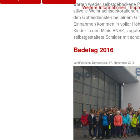
warten wieder selbstgebackene Pl
Weitere Informationen
|
Impr
stilvolle Weihnachtsdekorationen
den Gottesdiensten bei einem Gl
Einnahmen kommen in voller Höh
Kinder in den Minis BNSZ, zugut
selbstgestaltete Schilder mit sch
Badetag 2016
Veröffentlicht: Donnerstag, 17. November 2016