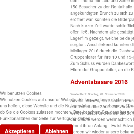
dem Thema mit Leib und Seele in
150 Besucher zu der Rentalhalle
angekündigten Brunch zu sich zu
eröffnet war, konnten die Bilderp
Nach kurzer Zeit wurde schließli
offen ließ. Nachdem alle gesättig
Lagerfilm gezeigt, welche beide j
sorgten. Anschließend konnten di
Minilager 2016 durch die Diash
Gruppenleiter für ihre 10 und 15-j
Zum Schluss wurden Dankesworte 
Eltern der Gruppenleiter, an die K
Adventsbasare 2016
Wir benutzen Cookies
Veröffentlicht: Sonntag, 20. November 2016
Wir nutzen Cookies auf unserer Website. Einige von ihnen sind essenzi
Advent, Advent, ein Lichtlein bren
uns helfen, diese Website und die Nutzererfahrung zu verbessern (Tra
dann steht das Christkind vor der
ob Sie die Cookies zulassen möchten. Bitte beachten Sie, dass bei ei
werden kürzer und kälter, die Be
Funktionalitäten der Seite zur Verfügung stehen.
der Städte werden weihnachtlich 
nimmt ihren Anfang - Es ist Adve
Akzeptieren
Ablehnen
werden wir wieder unsere bekann